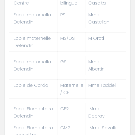
Centre
bilingue
Casalta
Ecole maternelle
PS
Mme
Defendini
Castellani
Ecole maternelle
MS/GS
M Orati
Defendini
Ecole maternelle
GS
Mme
Defendini
Albertini
Ecole de Cardo
Maternelle
Mme Taddei
/ CP
Ecole Elementaire
CE2
Mme
Defendini
Debray
Ecole Elementaire
CM2
Mme Savelli
Jean d’Arc