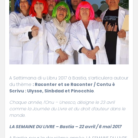
A Settimana di u Libru 2017 à Bastia, s’articulera autour
du thème
: Raconter et se Raconter / Contu è
Scrivu : Ulysse, Sinbdad et Pinocchio
.
Chaque année, l’Onu – Unesco, désigne le 23 avril
comme la Journée du Livre et du droit d’auteur dans le
monde.
LA SEMAINE DU LIVRE – Bastia – 22 avril / 6 mai 2017