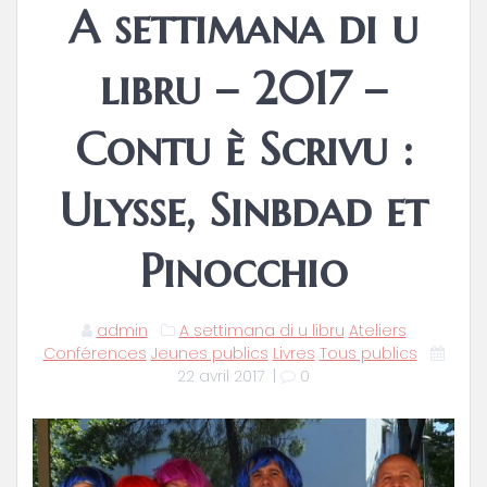
A settimana di u
libru – 2017 –
Contu è Scrivu :
Ulysse, Sinbdad et
Pinocchio
admin
A settimana di u libru
Ateliers
Conférences
Jeunes publics
Livres
Tous publics
22 avril 2017
|
0